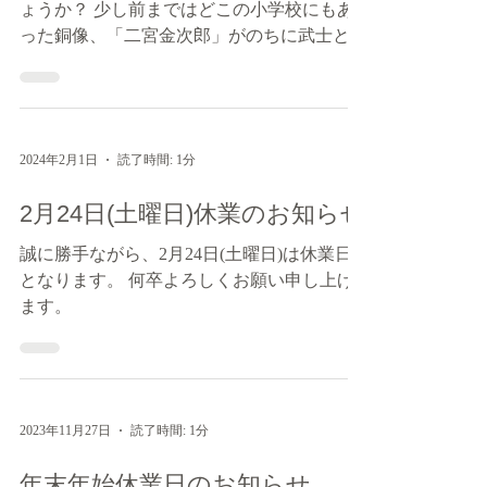
ていただきました
皆様、「二宮尊徳」という人物をご存知でし
ょうか？ 少し前まではどこの小学校にもあ
った銅像、「二宮金次郎」がのちに武士とな
って改名した名前だといいます。 そして、
先日二宮尊徳の孫にあたる二宮尊親の貴重な
資料を所蔵する資料館のパネル制作から設営
までを施工させていただきました。...
2024年2月1日
読了時間: 1分
2月24日(土曜日)休業のお知らせ
誠に勝手ながら、2月24日(土曜日)は休業日
となります。 何卒よろしくお願い申し上げ
ます。