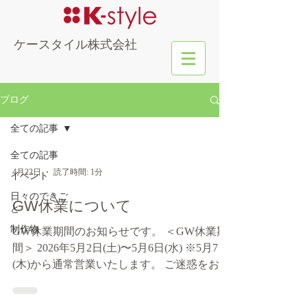
​ケースタイル株式会社
ブログ
全ての記事
全ての記事
4月22日
読了時間: 1分
イベント
日々のできご
GW休業について
と
制作物
GW休業期間のお知らせです。 ＜GW休業期
間＞ 2026年5月2日(土)〜5月6日(水) ※5月7日
(木)から通常営業いたします。 ご迷惑をお掛
けいたしますが、何卒よろしくお願い申し上
げます。